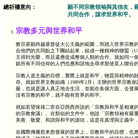
總祈禱意向：
願不同宗教領袖與其信友，
共同合作，謀求世界和平。
宗教多元與世界和平
教宗甚願跨越基督徒大公主義的範圍，而踏入世界宗教
合他們的共同點之下團結起來，組成一種精神的聯盟（United R
主得到光榮，而且還應促成整個人類的合作。就如同一
鎮所有不同信仰的人們也應和諧地去尋求那使眾人聯合
宗教人道主義的目標，實際上就是和平，物質與精神的
存。就如世界文教組織（1989年2月）主辦的世界宗
嚴，也就是讓人真正地去生活，並能在各個方面，去發
沒有宗教的和平，就不能有世界的和平。
就如若望保祿二世在亞西西所說的「宗教與和平是相連的
的宗教會議）。在類似的文件中，他說「宗教領袖有嚴
美善、敬愛、和諧與和平的源頭，這是在真理與正義中，唯
在國際傳播愈來愈發展的世界上，宗教和平的目標，也應是