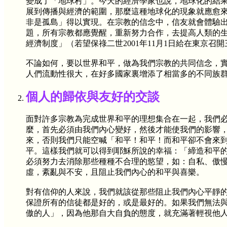
變成了「地球村」。今天的經濟學家也說，地球化的結
展到傳播與經濟的範圍，那麼這種地球化的現象就應愈
非是孤島」得以實現。在宗教的信念中，信友就會體驗
題，所有宗教都應覺醒，重新努力合作，去提高人類的
經濟制度」（若望保祿二世2001年11月1日給在東京召
不論如何，要以世界和平，做為我們宗教的共同信念，
人們流動性很大，在好多國家裏增添了相當多的不同族
個人的歸依與友好的交談
面對許多宗教為完成世界和平的理想集合在一起，我們
麼，首先必須由我們內心變好，然後才能使我們的影響
來，否則我們只能空喊「和平！和平！而和平卻不會來
平。這樣我們就可以得到耶穌所說的幸福：「締造和平
必須努力去消除那些種種不合理的慾望，如：自私、傲
虛，紊亂與不安，且阻止我們內心的和平與喜樂。
對有信仰的人來說，我們就該從那些阻止我們內心平靜
保證所有的信徒都是好的，或是最好的。如果我們無法
傲的人」，因為他那自大自負的態度，就充滿著輕視他