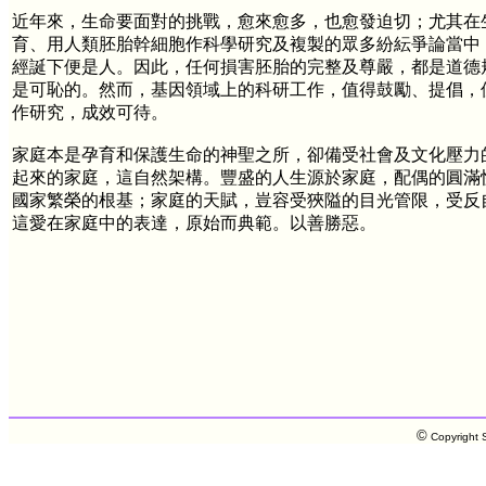
近年來，生命要面對的挑戰，愈來愈多，也愈發迫切；尤其在
育、用人類胚胎幹細胞作科學研究及複製的眾多紛紜爭論當中
經誕下便是人。因此，任何損害胚胎的完整及尊嚴，都是道德
是可恥的。然而，基因領域上的科研工作，值得鼓勵、提倡，
作研究，成效可待。
家庭本是孕育和保護生命的神聖之所，卻備受社會及文化壓力
起來的家庭，這自然架構。豐盛的人生源於家庭，配偶的圓滿
國家繁榮的根基；家庭的天賦，豈容受狹隘的目光管限，受反
這愛在家庭中的表達，原始而典範。以善勝惡。
©
Copyright S