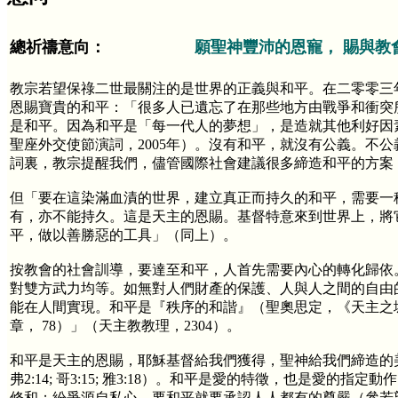
總祈禱意向：
願聖神豐沛的恩寵， 賜與教
教宗若望保祿二世最關注的是世界的正義與和平。在二零零三
恩賜寶貴的和平：「很多人已遺忘了在那些地方由戰爭和衝突
是和平。因為和平是「每一代人的夢想」，是造就其他利好因
聖座外交使節演詞，2005年）。沒有和平，就沒有公義。不
詞裏，教宗提醒我們，儘管國際社會建議很多締造和平的方案
但「要在這染滿血漬的世界，建立真正而持久的和平，需要一
有，亦不能持久。這是天主的恩賜。基督特意來到世界上，將
平，做以善勝惡的工具」（同上）。
按教會的社會訓導，要達至和平，人首先需要內心的轉化歸依
對雙方武力均等。如無對人們財產的保護、人與人之間的自由
能在人間實現。和平是『秩序的和諧』（聖奧思定，《天主之城
章， 78）」（天主教教理，2304）。
和平是天主的恩賜，耶穌基督給我們獲得，聖神給我們締造的美果。誠心信靠
弗2:14; 哥3:15; 雅3:18）。和平是愛的特徵，也是愛
修和；紛爭源自私心。要和平就要承認人人都有的尊嚴（參若