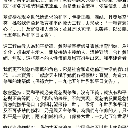
或平衡各方權勢利益來達至，而是要藉著聖神，依靠信念，通
基督徒在現今世代所追求的和平，包括正義、團結、具發展空
突，挑戰我們負起教育和平的龐大工程，去形成：「一種普遍
心（……）及富修和力量的；並且是以真理、以榮耀、以公義
七五年世界和平日文告）。
這工程由教人為和平祈禱、參與聖事禮儀及靈修培育開始。為
文化，須由愛主愛人、開放接納主接納人、溝通對話、合作參
縮、無私，這些基本的人性價值及恩寵衍生出來。和平建造者
我們更不能忽略家庭的角色，它是社會和道德倫理生活的傑出
代，非常寶貴：「感謝天主賦予她們各種優點︰直覺、創造力
修和的建築師（保祿六世，一九七五年世界和平日文告）。
教會堅持：要和平就必先寬恕與修和。沒有正義，就沒有和平
恕與正義等同，使「和諧的秩序」不能實現。寬恕的反面是忿
寬恕能撫平傷口（參閱若望保祿二世，二零零二年世界和平日文
及不可或缺的修和，乃是與天主修和。為我們有信仰的人，只
和平是一致的；兩者相輔相成」（保祿六世，一九七五年世界
唯從這信仰觀點，我們才不致洩氣，皆因我們不以世上的和平