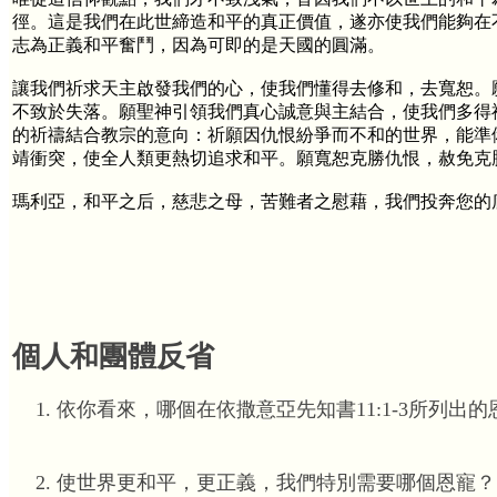
徑。這是我們在此世締造和平的真正價值，遂亦使我們能夠在
志為正義和平奮鬥，因為可即的是天國的圓滿。
讓我們祈求天主啟發我們的心，使我們懂得去修和，去寬恕。
不致於失落。願聖神引領我們真心誠意與主結合，使我們多得
的祈禱結合教宗的意向：祈願因仇恨紛爭而不和的世界，能準備
靖衝突，使全人類更熱切追求和平。願寬恕克勝仇恨，赦免克
瑪利亞，和平之后，慈悲之母，苦難者之慰藉，我們投奔您的
個人和團體反省
依你看來，哪個在依撒意亞先知書11:1-3所列出
使世界更和平，更正義，我們特別需要哪個恩寵？