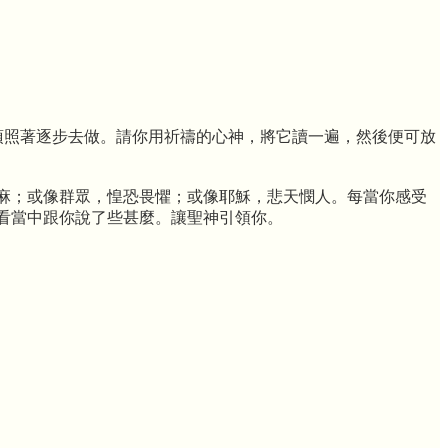
毋須照著逐步去做。請你用祈禱的心神，將它讀一遍，然後便可放
麻；或像群眾，惶恐畏懼；或像耶穌，悲天憫人。每當你感受
看當中跟你說了些甚麼。讓聖神引領你。