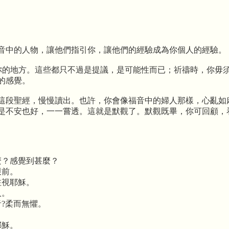
音中的人物，讓他們指引你，讓他們的經驗成為你個人的經驗。
觸動你的地方。這些都只不過是提議，是可能性而已；祈禱時，你
的感覺。
這段聖經，慢慢讀出。也許，你會像福音中的婦人那樣，心亂如
是不安也好，一一嘗透。這就是默觀了。默觀既畢，你可回顧，
麼？感覺到甚麼？
跟前。
注視耶穌。
人。
?柔而無懼。
耶穌。