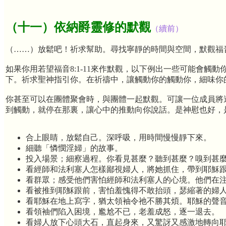
（十一）依納爵靈修的默觀
（續前）
（……）放鬆吧！祈求幫助。尋找寧靜的時間與空間，默觀福
如果你用若望福音8:1-11來作默觀，以下例出一些可能會
下。祈求聖神指引你。在祈禱中，讓觸動你的觸動你，細味你
你甚至可以在團體聚會時，與團體一起默觀。可讓一位成員將
到觸動，就停在那裏，讓心中的推動向你說話。是神慰也好，
合上眼睛，放鬆自己。深呼吸，用時間慢慢靜下來。
細聽「憐憫淫婦」的故事。
投入場景；細察過程。你看見甚麼？聽到甚麼？嗅到甚
看經師和法利塞人怎樣鄙視婦人，將她抓住，帶到耶穌
看群眾；感受他們害怕經師和法利塞人的心境。他們在
看被推到耶穌跟前，害怕羞愧得不敢抬頭，瑟縮著的婦
看耶穌在地上寫字，猶太領袖令祂不勝其煩。耶穌的聲音
看領袖們陷入困境，尷尬不已，老羞成怒，逐一退去。
看婦人放下心頭大石，直起身來，又驚訝又感激地轉向