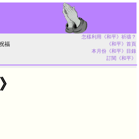
怎樣利用《和平》祈禱？
祝福
《和平》首頁
本月份《和平》目錄
訂閱《和平》
平》