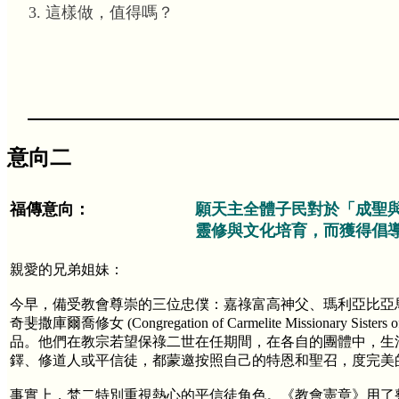
這樣做，值得嗎？
意向二
福傳意向：
願天主全體子民對於「成聖
靈修與文化培育，而獲得倡
親愛的兄弟姐妹：
今早，備受教會尊崇的三位忠僕：嘉祿富高神父、瑪利亞比亞馬斯泰納修女 (Insti
奇斐撒庫爾喬修女 (Congregation of Carmelite Missionary Sis
品。他們在教宗若望保祿二世在任期間，在各自的團體中，生
鐸、修道人或平信徒，都蒙邀按照自己的特恩和聖召，度完美
事實上，梵二特別重視熱心的平信徒角色。《教會憲章》用了