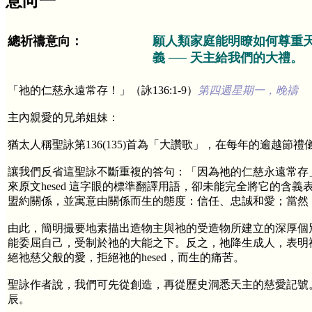
意向一
總祈禱意向：
願人類家庭能明瞭如何尊重
義 ── 天主給我們的大禮。
「祂的仁慈永遠常存！」（詠136:1-9）
第四週星期一，晚禱
主內親愛的兄弟姐妹：
猶太人稱聖詠第136(135)首為「大讚歌」，在每年的逾越節
讓我們反省這聖詠不斷重複的答句：「因為祂的仁慈永遠常存
來原文hesed 這字眼的標準翻譯用語，卻未能完全將它的含義
盟約關係，並寓意由關係而生的態度：信任、忠誠和愛；當然
由此，簡明撮要地素描出造物主與祂的受造物所建立的深厚個
能委屈自己，受制於祂的大能之下。反之，祂降生成人，表明
絕祂慈父般的愛，拒絕祂的hesed，而生的痛苦。
聖詠作者說，我們可先從創造，再從歷史洞悉天主的慈愛記號
辰。