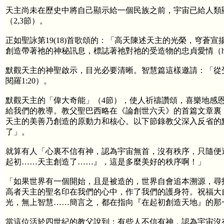
天主尚未在歷史中將自己顯示給一個民族之前，宇宙已給人類
（2,3節）。
正如聖詠第19(18)首歌頌的：「高天陳述天主的光榮，穹蒼
創造帶著祂的神秘訊息，標誌著祂對祂的受造物的忠貞愛情（he
默觀天主的神聖啟示，目光必要清晰。智慧篇這樣邀請：「從受
閱羅1:20）。
默觀天主的「偉大奇能」（4節），使人祈禱讚頌，喜樂地感
給我們的教導。教父聖巴西略在《論創世六天》的首篇文章裏
天主的美善乃創造的原動力和核心。以下節錄教父深入反省的
了」。
就算有人「心裏不信有神，認為宇宙無首，沒有秩序，只隨便
起初……天主創造了……』，這是多麼美好的秩序啊！」
「如果世界有一個開始，且是被造的，世界自會追本溯源，尋
高者天主的聖名印在我們的心中，作了我們的護身符。祝福大
光，無上智慧……簡言之，都在指向『在起初創造天地』的那
當這位活於四世紀的教父說到：有些人不信有神，認為宇宙沒