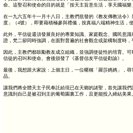
命。這聖召和使命的目的就是「按天主旨意生活，享天國福樂」
在一九六五年十一月十八日，主教們批發的《教友傳教法令》
度」（4號），即要藉積極參與禮儀，按真福八端精神生活，
此外，平信徒還須發展良好的專業知識、家庭觀念、國民意識
證，梵二卻同時強調，在面對普遍的社會觀念或架構制度時，
因此，主教們都鼓勵教友成立組織，並強調使徒性的培育。可
信徒的召叫和使命。會後頒發了《基督信友平信徒勸諭》。
最後，我想跟大家說：上個主日，一位暱稱「羅莎媽媽」，尋常百姓家
品。
讓我們將全體天主子民奉託給現已在天鄉的諸聖，首先讓我們
意識到自己是被召到主的葡萄園裏工作，且更能投入締結美果