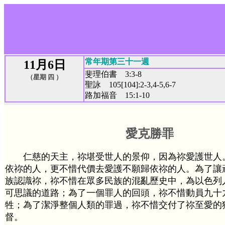
常年期第三十一週
11月6日
斐理伯書 3:3-8
（星期 四 ）
聖詠 105[104]:2-3,4-5,6-7
路加福音 15:1-10
愛克勝罪
仁慈的天主，祢堪受世人的景仰，因為祢愛護世人
依祢的人，更不惜代價去愛護不願歸依祢的人。為了讓
族認識祢，祢不惜在眾多民族的混亂歷史中，為以色列
可思議的道路；為了一個罪人的回頭，祢不惜動員九十
牲；為了潔淨整個人類的罪過，祢不惜交付了祢至愛的
督。