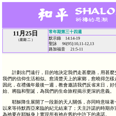
常年期第三十四週
11月25日
默示錄 14:14-19
（星期 二 ）
聖詠 96[95]:10,11-12,13
路加福音 21:5-11
計劃出門遠行，目的地決定我們走甚麼路，用甚麼
我們的信仰生活相似。愈清楚天上的家鄉，愈曉得怎樣
因此，在禮儀年最後一週，教會邀請我們反省末日，好
始、將臨和聖誕，為我們的生命旅程揭示更深的意義。
耶穌降生展開了一段新的天人關係，亦同時意味著
以來等待默西亞來臨的紀元結束了；天主許諾的時期亦
為祂要在耶穌身上實現所有祂在舊約中許下的承諾。