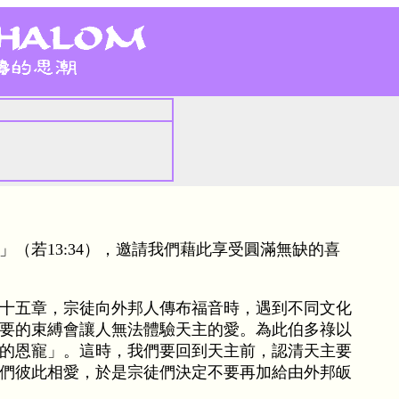
（若13:34），邀請我們藉此享受圓滿無缺的喜
十五章，宗徒向外邦人傳布福音時，遇到不同文化
要的束縛會讓人無法體驗天主的愛。為此伯多祿以
的恩寵」。這時，我們要回到天主前，認清天主要
們彼此相愛，於是宗徒們決定不要再加給由外邦皈