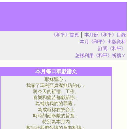
《和平》首頁
│
本月份《和平》目錄
本月《和平》出版資料
訂閱《和平》
怎樣利用《和平》祈禱？
本月每日奉獻禱文
耶穌聖心，
我靠了瑪利亞貞潔無玷的心，
將今天的祈禱、工作、
喜樂和痛苦都獻給祢，
為補贖我們的罪過，
為成就祢在祭台上
時時刻刻奉獻的旨意，
特別為本月內
教宗託我們代禱的意向祈禱：