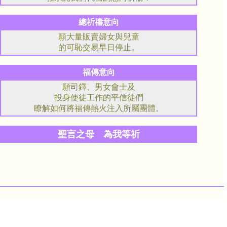
總祈禱意向
願大量販賣婦女與兒童
的可恥交易早日停止。
福傳意向
願司鐸、男女會士及
投身使徒工作的平信徒們
瞭解如何將福傳熱火注入所屬團體。
聖言之母 為我等祈