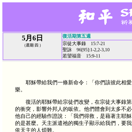
復活期第五週
5月6日
宗徒大事錄 15:7-21
（星期 四 ）
聖詠 96[95]:1-2,2-3,10
若望福音 15:9-11
耶穌帶給我們一條新命令：「你們該彼此相愛」
樂。
復活的耶穌帶給宗徒們改變，在宗徒大事錄第
的衝突，影響外邦人的皈依。他們體會到太多不必
他自己的經驗作證說：「我們得救，是藉著主耶穌
的是甚麼。天主派遣祂的獨生子顯示給我們，要我
依天主的人煩難。