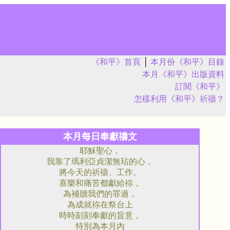
《和平》首頁
│
本月份《和平》目錄
本月《和平》出版資料
訂閱《和平》
怎樣利用《和平》祈禱？
本月每日奉獻禱文
耶穌聖心，
我靠了瑪利亞貞潔無玷的心，
將今天的祈禱、工作、
喜樂和痛苦都獻給祢，
為補贖我們的罪過，
為成就祢在祭台上
時時刻刻奉獻的旨意，
特別為本月內