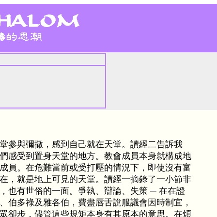
堂參與彌撒，感到自己就在天堂。讀經二告訴我
們感受到置身天堂的地方。教會成員本身就構成地
成員。在危難當前或受打壓的情況下，即使沒有富
在，就是地上可見的天堂。讀經一摘錄了一小節非
，也有世俗的一面。爭執、辯論、失策 ─ 在在證
、伯多祿及雅各伯，費盡唇舌說服議會因時制宜，
眾卻步，儘管這些規矩本身有其原本的意思。在煩