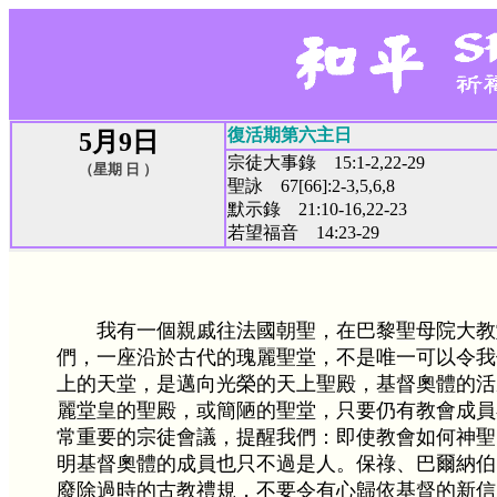
復活期第六主日
5月9日
宗徒大事錄 15:1-2,22-29
（星期 日 ）
聖詠 67[66]:2-3,5,6,8
默示錄 21:10-16,22-23
若望福音 14:23-29
我有一個親戚往法國朝聖，在巴黎聖母院大教
們，一座沿於古代的瑰麗聖堂，不是唯一可以令我
上的天堂，是邁向光榮的天上聖殿，基督奧體的活
麗堂皇的聖殿，或簡陋的聖堂，只要仍有教會成員
常重要的宗徒會議，提醒我們：即使教會如何神聖
明基督奧體的成員也只不過是人。保祿、巴爾納伯
廢除過時的古教禮規，不要令有心歸依基督的新信