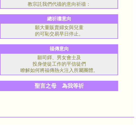
教宗託我們代禱的意向祈禱：
總祈禱意向
願大量販賣婦女與兒童
的可恥交易早日停止。
福傳意向
願司鐸、男女會士及
投身使徒工作的平信徒們
瞭解如何將福傳熱火注入所屬團體。
聖言之母 為我等祈