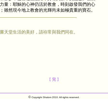
力量：耶穌的心神仍活於教會，時刻啟發我們的心
；雖然現今地上教會的光輝尚未如極貴重的寶石。
嘗天堂生活的美好，請祢常與我們同在。
【
完
】
©
Copyright Shalom 2010. All rights reserved.