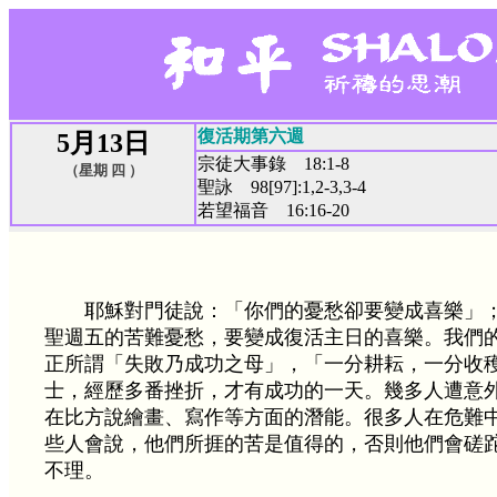
復活期第六週
5月13日
宗徒大事錄 18:1-8
（星期 四 ）
聖詠 98[97]:1,2-3,3-4
若望福音 16:16-20
耶穌對門徒說：「你們的憂愁卻要變成喜樂」
聖週五的苦難憂愁，要變成復活主日的喜樂。我們
正所謂「失敗乃成功之母」，「一分耕耘，一分收
士，經歷多番挫折，才有成功的一天。幾多人遭意
在比方說繪畫、寫作等方面的潛能。很多人在危難
些人會說，他們所捱的苦是值得的，否則他們會磋
不理。