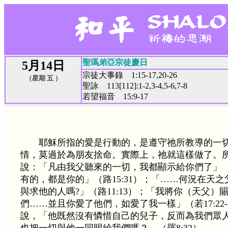
聖瑪弟亞宗徒慶日
5月14日
宗徒大事錄 1:15-17,20-26
（星期 五 ）
聖詠 113[112]:1-2,3-4,5-6,7-8
若望福音 15:9-17
耶穌所指的愛是行動的，是遵守祂所教導的一
情，莫過於為朋友捨命。實際上，祂就這樣做了。
說：「凡由我父聽來的一切，我都顯示給你們了」 （若
有的，都是你的」（路15:31）；「……何況在天
與求他的人嗎?」（路11:13）；「我將你（天父）
們……並且你愛了他們，如愛了我一樣」（若17:22
說，「他既然沒有憐惜自己的兒子，反而為我們眾