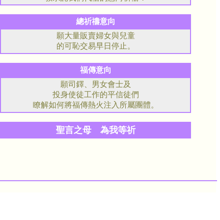
總祈禱意向
願大量販賣婦女與兒童
的可恥交易早日停止。
福傳意向
願司鐸、男女會士及
投身使徒工作的平信徒們
瞭解如何將福傳熱火注入所屬團體。
聖言之母 為我等祈