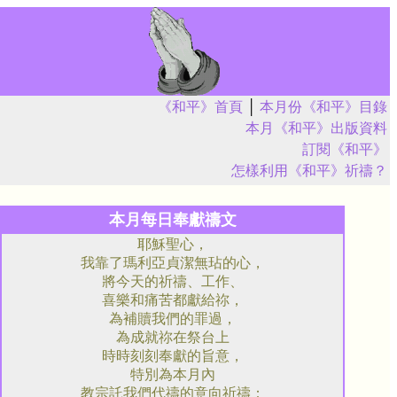
《和平》首頁
│
本月份《和平》目錄
本月《和平》出版資料
訂閱《和平》
怎樣利用《和平》祈禱？
本月每日奉獻禱文
耶穌聖心，
我靠了瑪利亞貞潔無玷的心，
將今天的祈禱、工作、
喜樂和痛苦都獻給祢，
為補贖我們的罪過，
為成就祢在祭台上
時時刻刻奉獻的旨意，
特別為本月內
教宗託我們代禱的意向祈禱：