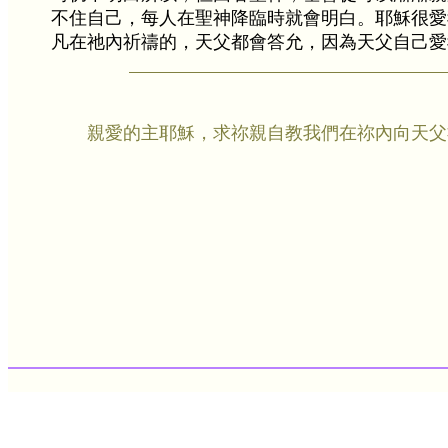
不住自己，每人在聖神降臨時就會明白。耶穌很愛
凡在祂內祈禱的，天父都會答允，因為天父自己愛
親愛的主耶穌，求祢親自教我們在祢內向天父