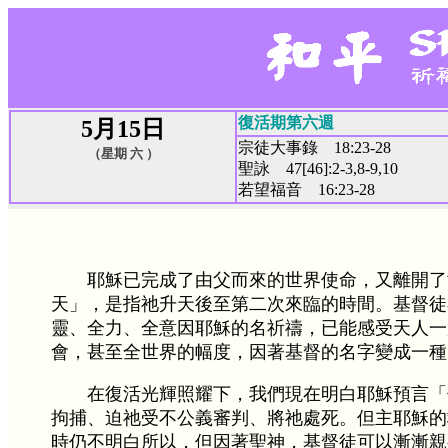
復活期第六週
5月15日
宗徒大事錄 18:23-28
（星期 六 ）
聖詠 47[46]:2-3,8-9,10
若望福音 16:23-28
耶穌已完成了由父而來的世界使命，又離開了
天」，是指祂升天後至第二次來臨的時間。基督徒
靈、全力、全意因耶穌的名祈禱，已能感受天人一
會，甚至全世界的幅度，因著基督的名字變成一種天
在復活光輝照耀下，我們現在明白耶穌預言「你
拘捕、迫祂受不公義審判、將祂處死。但主耶穌的
時仍不明白所以，但因著聖神，基督徒可以漸漸親