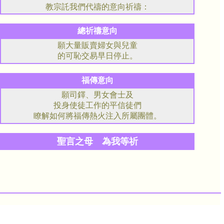
教宗託我們代禱的意向祈禱：
總祈禱意向
願大量販賣婦女與兒童
的可恥交易早日停止。
福傳意向
願司鐸、男女會士及
投身使徒工作的平信徒們
瞭解如何將福傳熱火注入所屬團體。
聖言之母 為我等祈