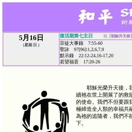
復活期第七主日
5月16日
往【
耶穌升天節
宗徒大事錄 7:55-60
（星期 日 ）
聖詠 97[96]:1,2,6,7,9
默示錄 22:12-24,16-17,20
若望福音 17:20-26
耶穌光榮升天後，
續祂在世上開展了的救
的使命。我們不但要跟
極締造全人類的幸福共
為祂的追隨者，我們不
下。