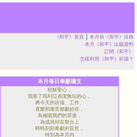
《和平》首頁
│
本月份《和平》目錄
本月《和平》出版資料
訂閱《和平》
怎樣利用《和平》祈禱？
本月每日奉獻禱文
耶穌聖心，
我靠了瑪利亞貞潔無玷的心，
將今天的祈禱、工作、
喜樂和痛苦都獻給祢，
為補贖我們的罪過，
為成就祢在祭台上
時時刻刻奉獻的旨意，
特別為本月內