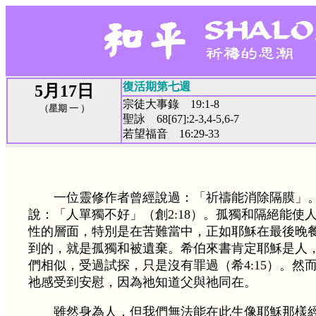
復活期第七週
5月17日
宗徒大事錄 19:1-8
（星期 一 ）
聖詠 68[67]:2-3,4-5,6-7
若望福音 16:29-33
一位靈修作者曾經說過：「祈禱能消除隔膜」
說：「人單獨不好」（創2:18）。孤獨和隔絕能使
性的層面，特別是在苦難當中，正如耶穌在最後晚
到的，就是孤獨和被遺棄。希伯來書肯定耶穌是人
們相似，受過試探，只是沒有罪過（希4:15）。然
祂感受到安慰，因為祂知道父與祂同在。
雖然身為人，但我們無法能在此生像耶穌那樣