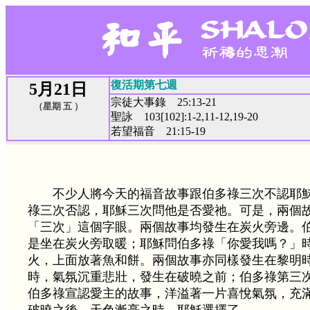
復活期第七週
5月21日
宗徒大事錄 25:13-21
（星期 五 ）
聖詠 103[102]:1-2,11-12,19-20
若望福音 21:15-19
不少人將今天的福音故事跟伯多祿三次不認耶
祿三次否認，耶穌三次問他是否愛祂。可是，兩個
「三次」這個字眼。兩個故事均發生在炭火旁邊。
是坐在炭火旁取暖；耶穌問伯多祿「你愛我嗎？」
火，上面放著魚和餅。兩個故事亦同樣發生在黎明
時，氣氛沉重悲壯，發生在破曉之前；伯多祿第三
伯多祿宣認愛主的故事，洋溢著一片喜悅氣氛，充