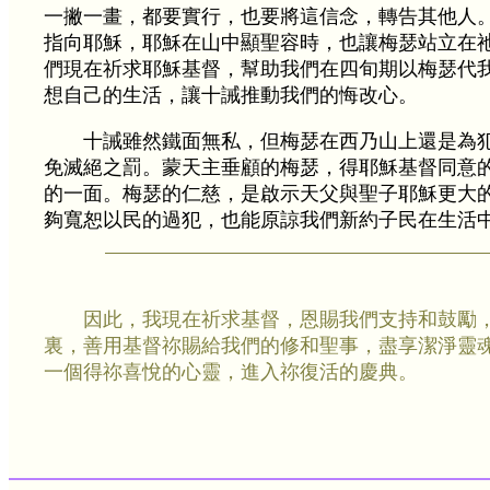
一撇一畫，都要實行，也要將這信念，轉告其他人
指向耶穌，耶穌在山中顯聖容時，也讓梅瑟站立在
們現在祈求耶穌基督，幫助我們在四旬期以梅瑟代
想自己的生活，讓十誡推動我們的悔改心。
十誡雖然鐵面無私，但梅瑟在西乃山上還是為
免滅絕之罰。蒙天主垂顧的梅瑟，得耶穌基督同意
的一面。梅瑟的仁慈，是啟示天父與聖子耶穌更大
夠寬恕以民的過犯，也能原諒我們新約子民在生活
因此，我現在祈求基督，恩賜我們支持和鼓勵
裏，善用基督祢賜給我們的修和聖事，盡享潔淨靈
一個得祢喜悅的心靈，進入祢復活的慶典。