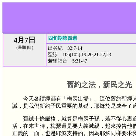
四旬期第四週
4月7日
（星期 四 ）
出谷紀 32:7-14
聖詠 106[105]:19-20,21-22,23
若望福音 5:31-47
舊約之法，新民之光
今天各讀經都有「梅瑟出場」。這位舊約聖經
誡，是我們新約子民重要的基礎，耶穌於是成全了
寶誡十條嚴格，就算是梅瑟子孫，若不從心裏
活，在末世時，梅瑟還是要大義滅親，起來控告他
正義的一面，也是耶穌支持的。因為耶穌同樣要求