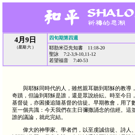
四旬期第四週
4月9日
（星期 六 ）
耶肋米亞先知書 11:18-20
聖詠 7:2-3,9-10,11-12
若望福音 7:40-53
與耶穌同時代的人，雖然親耳聽到耶穌的教導
奇蹟，但論到耶穌是誰，還是眾說紛紜。時至今日
基督徒，亦困擾追隨基督的信徒。早期教會，用了
至一個共識：今天我們在主日彌撒誦念的信經。這
誰的議論，就此完結。
偉大的神學家、學者們，以至虔誠信徒、詩人