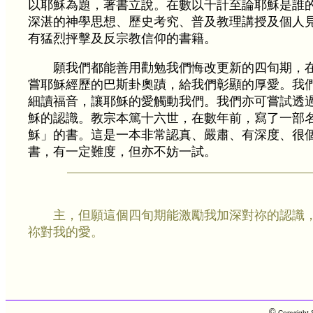
以耶穌為題，著書立說。在數以千計至論耶穌是誰
深湛的神學思想、歷史考究、普及教理講授及個人
有猛烈抨擊及反宗教信仰的書籍。
願我們都能善用勸勉我們悔改更新的四旬期，
嘗耶穌經歷的巴斯卦奧蹟，給我們彰顯的厚愛。我
細讀福音，讓耶穌的愛觸動我們。我們亦可嘗試透
穌的認識。教宗本篤十六世，在數年前，寫了一部
穌」的書。這是一本非常認真、嚴肅、有深度、很
書，有一定難度，但亦不妨一試。
主，但願這個四旬期能激勵我加深對祢的認識
祢對我的愛。
©
Copyright S