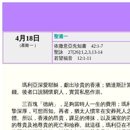
聖週一
4月18日
（星期 一 ）
依撒意亞先知書 42:1-7
聖詠 27[26]:1,2,3,13-14
若望福音 12:1-11
瑪利亞深愛耶穌，獻出珍貴的香液；猶達斯計
錢。後者口說關懷窮人，實質私慾作祟。
三百塊「德納」，足夠當時人一生的費用；瑪
摯深厚，可想而知。再者，猶太人慣常在安葬死人
體。所以，香液的昂貴，踝足的傅抹，以及滿室的
的尊貴及祂尊貴的死亡和殮葬。就這樣，瑪利亞在