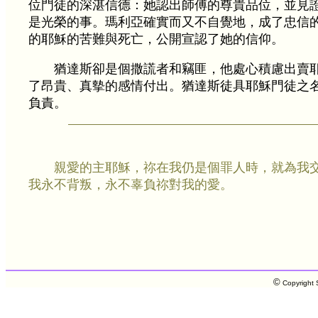
位門徒的深湛信德：她認出師傅的尊貴品位，並見
是光榮的事。瑪利亞確實而又不自覺地，成了忠信
的耶穌的苦難與死亡，公開宣認了她的信仰。
猶達斯卻是個撒謊者和竊匪，他處心積慮出賣
了昂貴、真摰的感情付出。猶達斯徒具耶穌門徒之
負責。
親愛的主耶穌，祢在我仍是個罪人時，就為我
我永不背叛，永不辜負祢對我的愛。
©
Copyright S