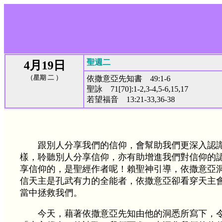
聖週二
4月19日
（星期 二 ）
依撒意亞先知書 49:1-6
聖詠 71[70]:1-2,3-4,5-6,15,17
若望福音 13:21-33,36-38
跟別人分享我們的信仰，會幫助我們更深入認
樣，聆聽別人分享信仰，亦有助增進我們對信仰的
享信仰的，是聖經作者呢！賴聖神引導，依撒意亞
信天主是孔武有力的全能者，依撒意亞卻看穿天主
當中拯救我們。
今天，藉著依撒意亞先知由他的洞悉所寫下，