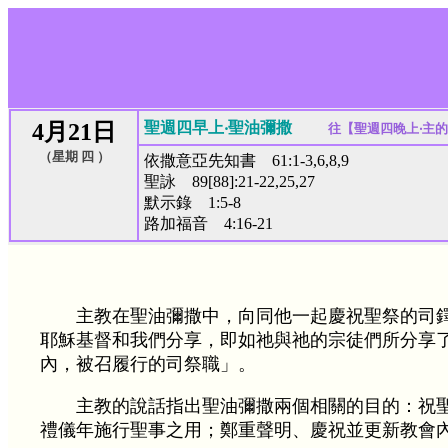
4月21日
聖週四早上‧聖油彌撒
往【
聖週四晚上‧主
（星期 四 ）
依撒意亞先知書 61:1-3,6,8,9
聖詠 89[88]:21-22,25,27
默示錄 1:5-8
路加福音 4:16-21
主教在聖油彌撒中，向同他一起慶祝聖祭的司
耶穌基督和我們分享，即如祂與祂的宗徒們所分享
內，被召履行的司祭職」。
主教的說話指出聖油彌撒兩個相關的目的：祝
禮儀年施行聖事之用；鄭重聲明、慶祝並更新教會