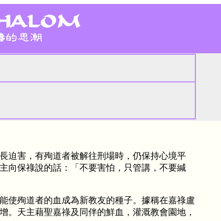
）
長迫害，有殉道者被解往刑場時，仍保持心境平
主向保祿說的話：「不要害怕，只管講，不要緘
能使殉道者的血成為新教友的種子。據稱在嘉祿盧
增。天主藉聖嘉祿及同伴的鮮血，灌溉教會園地，