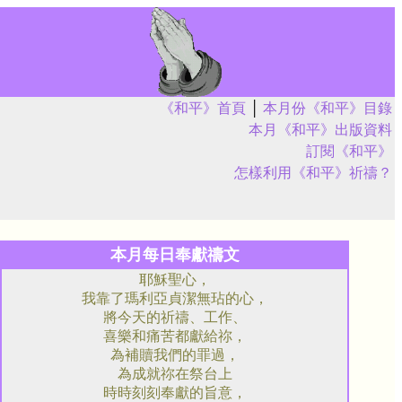
《和平》首頁
│
本月份《和平》目錄
本月《和平》出版資料
訂閱《和平》
怎樣利用《和平》祈禱？
本月每日奉獻禱文
耶穌聖心，
我靠了瑪利亞貞潔無玷的心，
將今天的祈禱、工作、
喜樂和痛苦都獻給祢，
為補贖我們的罪過，
為成就祢在祭台上
時時刻刻奉獻的旨意，