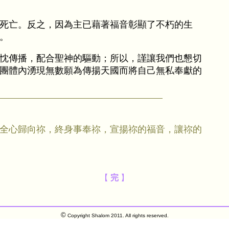
死亡。反之，因為主已藉著福音彰顯了不朽的生
。
忱傳播，配合聖神的驅動；所以，謹讓我們也懇切
團體內湧現無數願為傳揚天國而將自己無私奉獻的
全心歸向祢，終身事奉祢，宣揚祢的福音，讓祢的
【
完
】
©
Copyright Shalom 2011. All rights reserved.