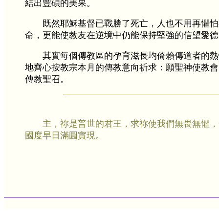
結出豐碩的美果。
既然耶穌基督已戰勝了死亡，人也不用再懼怕
命，更能使教友在逆境中仍能保持堅強的信望愛德
其實每個傳教區的孕育滋長均倚賴傳道者的熱
地齊心按教宗本月的傳教意向祈求：願聖神使教會
傳教聖召。
主，祢是普世的君王，求祢使我們無畏無懼，
國度早日滿圓實現。