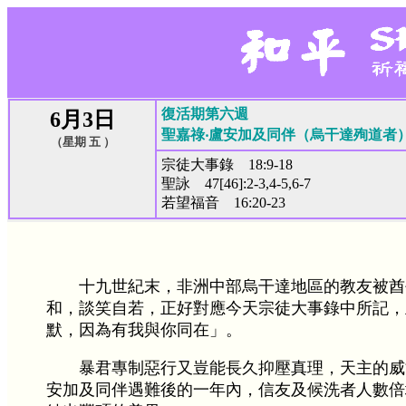
復活期第六週
6月3日
聖嘉祿‧盧安加及同伴（烏干達殉道者
（星期 五 ）
宗徒大事錄 18:9-18
聖詠 47[46]:2-3,4-5,6-7
若望福音 16:20-23
十九世紀末，非洲中部烏干達地區的教友被酋
和，談笑自若，正好對應今天宗徒大事錄中所記，
默，因為有我與你同在」。
暴君專制惡行又豈能長久抑壓真理，天主的威
安加及同伴遇難後的一年內，信友及候洗者人數倍