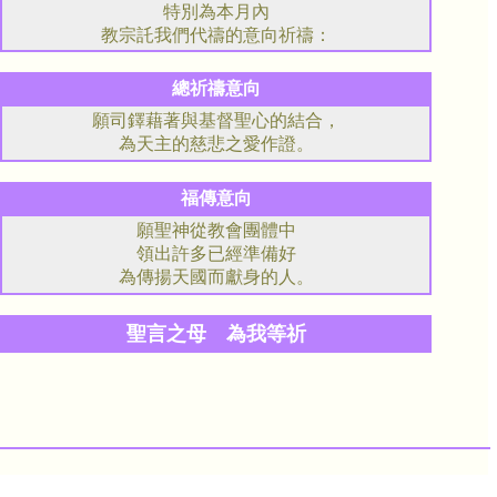
特別為本月內
教宗託我們代禱的意向祈禱：
總祈禱意向
願司鐸藉著與基督聖心的結合，
為天主的慈悲之愛作證。
福傳意向
願聖神從教會團體中
領出許多已經準備好
為傳揚天國而獻身的人。
聖言之母 為我等祈