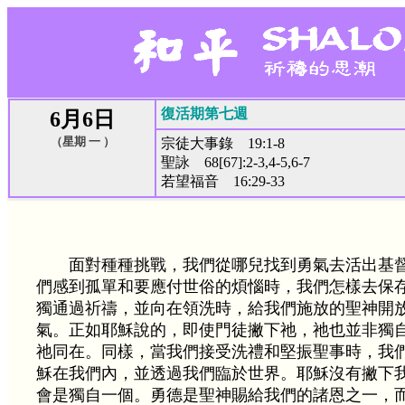
復活期第七週
6月6日
（星期 一 ）
宗徒大事錄 19:1-8
聖詠 68[67]:2-3,4-5,6-7
若望福音 16:29-33
面對種種挑戰，我們從哪兒找到勇氣去活出基
們感到孤單和要應付世俗的煩惱時，我們怎樣去保
獨通過祈禱，並向在領洗時，給我們施放的聖神開
氣。正如耶穌說的，即使門徒撇下祂，祂也並非獨
祂同在。同樣，當我們接受洗禮和堅振聖事時，我
穌在我們內，並透過我們臨於世界。耶穌沒有撇下
會是獨自一個。勇德是聖神賜給我們的諸恩之一，