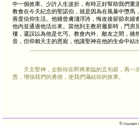
中一個效果。少許人生波折，有時正好幫助我們重
教會在今天紀念的聖諾伯，就是因為在風暴中墮馬
善度信仰生活。他雖曾膚淺浮誇，悔改後卻節衣縮
他內並通過他活出來。當他到主教府履新時，門房
褸，還誤以為他是乞丐。教會內外、敵友之間，雖
音，但仰賴天主的恩寵，他讓聖神在他的生命中結
天主聖神，企盼祢在即將來臨的五旬節，再一
恩，增強我們的勇德，使我們滿結祢的效果。
©
Copyright S