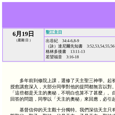
聖三主日
6月19日
（星期 日 ）
出谷紀 34:4-6,8-9
（詠）達尼爾先知書 3:52,53,54,55,56
格林多後書 13:11-13
若望福音 3:16-18
多年前到修院上課，選修了天主聖三神學。起
授愈講愈深入，大部分同學對他的提問都無言以對
「這些都是天主的奧秘，不明白也算不了甚麼」。
回答的問題，同學以「天主的奧秘」來回應，必引
基督信仰的天主觀十分獨特。我們深信天主只