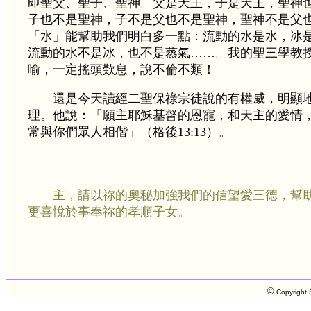
即聖父、聖子、聖神。父是天主，子是天主，聖神
子也不是聖神，子不是父也不是聖神，聖神不是父
「水」能幫助我們明白多一點：流動的水是水，冰
流動的水不是冰，也不是蒸氣……。我的聖三學教
喻，一定搖頭歎息，說不倫不類！
還是今天讀經二聖保祿宗徒說的有權威，明顯
理。他說：「願主耶穌基督的恩寵，和天主的愛情
常與你們眾人相偕」（格後13:13）。
主，請以祢的奧秘加強我們的信望愛三德，幫
更喜悅於事奉祢的孝順子女。
©
Copyright S