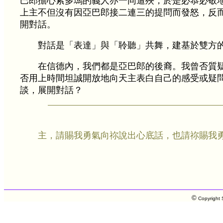
巴郎擔心索多瑪的義人亦一同遭殃，於是必恭必敬
上主不但沒有因亞巴郎接二連三的提問而發怒，反
開對話。
對話是「表達」與「聆聽」共舞，建基於雙方
在信德內，我們都是亞巴郎的後裔。我曾否質
否用上時間坦誠開放地向天主表白自己的感受或疑
談，展開對話？
主，請賜我勇氣向祢說出心底話，也請祢賜我
©
Copyright S