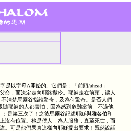
是以字母A開始的。它們是：「前頭/ahead」：
父命，而決定走向耶路撒冷。耶穌走在前頭，讓人
d」︰不清楚馬爾谷指誰驚奇，及為何驚奇。是否人們
」：跟隨耶穌的人都害怕，因為感到危難當前。不過他
in」：是第三次了！之後馬爾谷記述耶穌與雅各伯和
上沒有位置。祂是僕人，為人服務，直至死亡，而
違。可是他們果真這樣向耶穌提出要求！既然說話