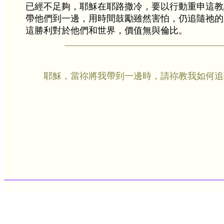
已經不足夠，耶穌在耶路撒冷，要以行動重申這教訓
帶他們到一邊，用時間鼓勵雖然害怕，仍追隨祂的
這勝利對於他們和世界，價值無與倫比。
耶穌，當祢將我帶到一邊時，請祢教我如何追