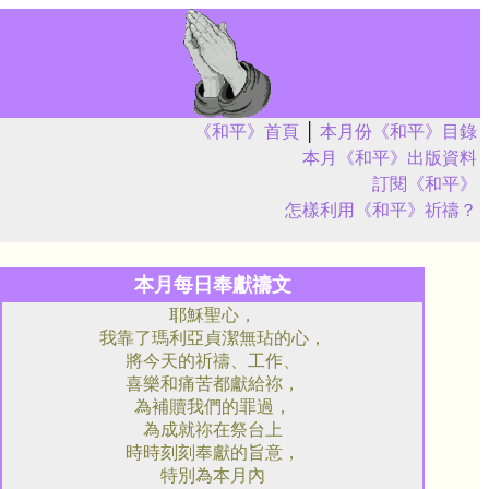
《和平》首頁
│
本月份《和平》目錄
本月《和平》出版資料
訂閱《和平》
怎樣利用《和平》祈禱？
本月每日奉獻禱文
耶穌聖心，
我靠了瑪利亞貞潔無玷的心，
將今天的祈禱、工作、
喜樂和痛苦都獻給祢，
為補贖我們的罪過，
為成就祢在祭台上
時時刻刻奉獻的旨意，
特別為本月內