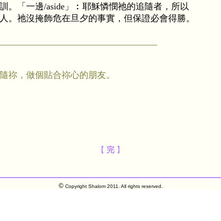
。「一邊/aside」︰耶穌憐憫祂的追隨者，所以
人。祂沒掩飾危在旦夕的事實，但保證必會得勝。
隨祢，做個貼合祢心的朋友。
【
完
】
©
Copyright Shalom 2011. All rights reserved.