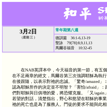
常年期第八週
3月2日
（星期 三 ）
德訓篇 36:1-6,13-19
聖詠 79[78]:8,9,11,13
馬爾谷福音 10:32-45
在NAB英譯本中，今天福音的第一節，有五個字
在不足兩章的經文，馬爾谷第三次強調耶穌為執行
在後跟隨，以表示對祂的忠誠。「驚奇/amaze
認為耶穌所作的決定並不明智？「害怕/afraid
們對耶穌與日俱增的愛，將恐懼克服。「又/aga
若望的對話，清楚指出，野心和慾望在耶穌的事業
祂的死亡也是為了服務人。門徒的要求不能與此相