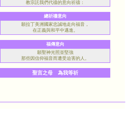
教宗託我們代禱的意向祈禱：
總祈禱意向
願拉丁美洲國家忠誠地走向福音，
在正義與和平中邁進。
福傳意向
願聖神光照並堅強
那些因信仰福音而遭受迫害的人。
聖言之母 為我等祈