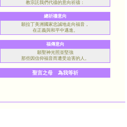
教宗託我們代禱的意向祈禱：
總祈禱意向
願拉丁美洲國家忠誠地走向福音，
在正義與和平中邁進。
福傳意向
願聖神光照並堅強
那些因信仰福音而遭受迫害的人。
聖言之母 為我等祈