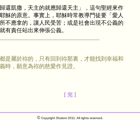
歸還凱撒，天主的就應歸還天主」，這句聖經來作
耶穌的原意。事實上，耶穌時常教導門徒要「愛人
所不應拿的，讓人民受苦；或是社會出現不公義的
就有責任站出來伸張公義。
都是屬於祢的，只有回到祢那裏，才能找到幸福和
義時，願意為祢的慈愛作見證。
【
完
】
©
Copyright Shalom 2011. All rights reserved.