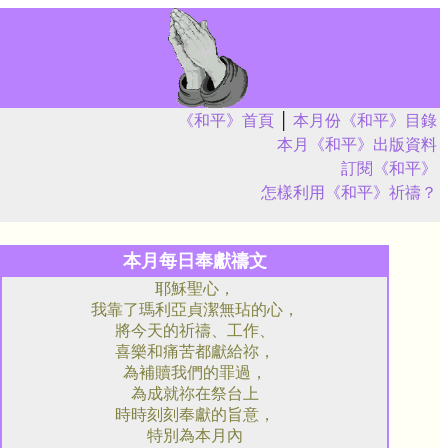
《和平》首頁
│
本月份《和平》目錄
本月《和平》出版資料
訂閱《和平》
怎樣利用《和平》祈禱？
本月每日奉獻禱文
耶穌聖心，
我靠了瑪利亞貞潔無玷的心，
將今天的祈禱、工作、
喜樂和痛苦都獻給祢，
為補贖我們的罪過，
為成就祢在祭台上
時時刻刻奉獻的旨意，
特別為本月內