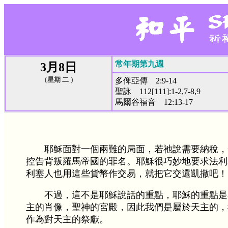
常年期第九週
3月8日
（星期 二 ）
多俾亞傳 2:9-14
聖詠 112[111]:1-2,7-8,9
馬爾谷福音 12:13-17
耶穌面對一個兩難的局面，若祂說需要納稅，
控告背叛羅馬帝國的罪名。耶穌很巧妙地要求法利
利塞人也用這些貨幣作交易，就把它交還凱撒吧！
不過，這不是耶穌說話的重點，耶穌的重點是
主的肖像，聖神的宮殿，因此我們是屬於天主的，
作為對天主的祭獻。