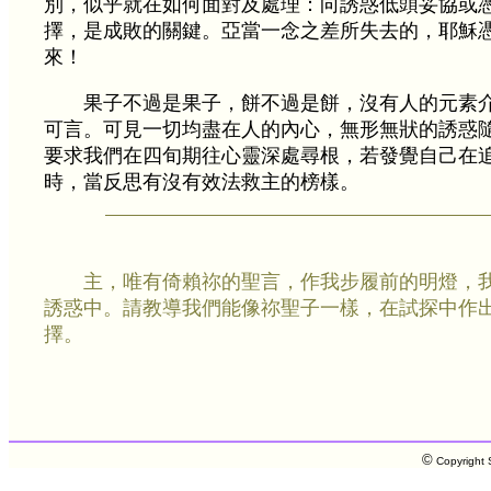
別，似乎就在如何面對及處理：向誘惑低頭妥協或
擇，是成敗的關鍵。亞當一念之差所失去的，耶穌
來！
果子不過是果子，餅不過是餅，沒有人的元素
可言。可見一切均盡在人的內心，無形無狀的誘惑
要求我們在四旬期往心靈深處尋根，若發覺自己在
時，當反思有沒有效法救主的榜樣。
主，唯有倚賴祢的聖言，作我步履前的明燈，
誘惑中。請教導我們能像祢聖子一樣，在試探中作
擇。
©
Copyright S