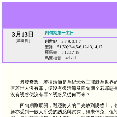
四旬期第一主日
3月13日
（星期 日 ）
創世紀 2:7-9; 3:1-7
聖詠 51[50]:3-4,5-6,12-13,14,17
羅馬書 5:12,17-19
瑪竇福音 4:1-11
忽發奇想：若復活節是為紀念救主耶穌為世界
否若世人沒有罪，便沒有復活節及四旬期？若罪惡
沒有誘惑便沒有罪？誘惑又從何而來？
四旬期剛展開，選經將人的目光放到誘惑上，
穌亦受到一般人所受的誘惑與試探，絕未倖免。但