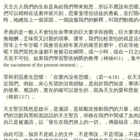
天主介入我們的生命是為給我們帶來救恩，所以不應該有恐懼
們可以稍稍在這裏停留片刻，思量斐理伯信徒的勇氣，並打開
時，祂總加上一個原因，一個說服我們的解釋，叫我們動搖的
矛盾的是一般人不會怕生命帶來的巨大要求和挑戰，巨大要求
無報酬，乏味而又討厭的瑣事。通常，我們比較害怕的就是這
而等上十年廿載？我會否在經年累月的痛苦折磨中，仍在等祂
呢？我們當然永遠都不會被召在瞬間，或一小時，或在一日之
天並不可怕。如果我們學習聖依納爵的教導（神操#11），集
the sacrament of the present moment」。
罪和邪惡產生恐懼：「在愛內沒有恐懼」（若一4:18）。在
近我們。例如，灰心失望的沮喪經驗，是由於我們知道，事情
的後果。應該的，實在的確可以發生的，因為天主的愛和恩寵
（格前13:7）。
天主聖言既然是啟示，是邀請，是鼓勵並推動我們的力量，就
們的沉默與黑暗面說話的天主聖言，仰賴在我們中間成了血肉的
自己是被邀請，以「發生在我們身上的一切」，傳揚福音，與
由此可說，福音不是紙上的文件，不是學說，不是理論，不是