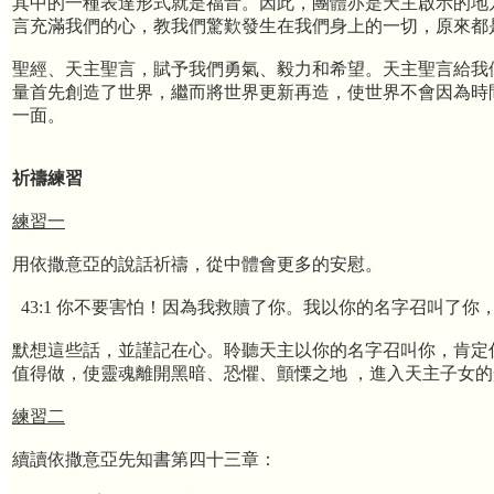
其中的一種表達形式就是福音。因此，團體亦是天主啟示的地
言充滿我們的心，教我們驚歎發生在我們身上的一切，原來都
聖經、天主聖言，賦予我們勇氣、毅力和希望。天主聖言給我
量首先創造了世界，繼而將世界更新再造，使世界不會因為時間
一面。
祈禱練習
練習一
用依撒意亞的說話祈禱，從中體會更多的安慰。
43:1 你不要害怕！因為我救贖了你。我以你的名字召叫了你
默想這些話，並謹記在心。聆聽天主以你的名字召叫你，肯定
值得做，使靈魂離開黑暗、恐懼、顫慄之地 ，進入天主子女
練習二
續讀依撒意亞先知書第四十三章：