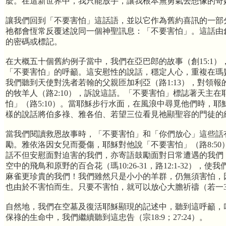
麼。在這新世界中，我只能放手，讓我根本無勇氣去想像的奇
讓我們回到「不要害怕」這話語，並以它作為舊約喜訊的一部
祂都會恆常反覆述說同一個神聖訊息：「不要害怕」。這話由創世
的密碼或標記。
在大概五十個舊約例子當中，我們在亞巴郎的故事（創15:1），依
「不要害怕」的呼籲。這安慰性的說話，穩定人心，重複在瑪
我們聽到天使對洗者若翰的父親匝加利亞（路1:13），對領報的
的牧羊人（路2:10），訴說這話。「不要害怕」標誌著天主
怕」（路5:10）。當耶穌步行水面，在風浪中尋覓他們時，耶穌用
樣的說話將伯多祿、雅各伯、若望三位看見祂顯聖容的門徒的經
當我們閱讀救恩故事時，「不要害怕」和「你們放心」這些話
勵。雅依洛因女兒而憂傷，耶穌對他說「不要害怕」（路8:5
話不但安慰面對迫害的我們，亦寄語鼓勵面對日常遭遇的我們，
空中的飛鳥和原野的百合花（瑪10:26-31，路12:1-32
麻雀更珍貴的我們！我們雖然只是小小的羊群，仍無須害怕，
也由於不害怕而生。只要不害怕，就可以放心大膽祈禱（若一3:22,
自然地，我們在空墓及復活耶穌顯現的記述中，聽到這呼籲，叫我
保祿的生命中，我們繼續聽到這忠告（宗18:9；27:24）。