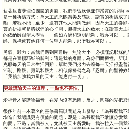
藉著反省斐理伯團體的勇氣，我們學習欽佩並作讚賞的祈禱(prayer
是一種祈禱方式：為天主的恩賜讚美及感謝。讚賞的祈禱成了
勵：若我不能，至少，還有其他人能夠做到；因為天主的眷顧
賞的祈禱就是將我們的心打開，迎接天主的啟示：在讚賞天主
的依納爵跟聖人學習：「假如方濟和道明能夠，我亦可以」。
爵、保祿或其他任何一位聖人能夠，那麼我亦可以」。
勇氣、毅力：當我們遇到困難時，無論大小，必須謹記耶穌的話
都是在宣揚耶穌的勝利：這是我的身體，為你們而犧牲。所以
克服每天的日常生活困難，幫助我們努力去將每一天活得盡善
節制、剛毅。勇氣和毅力，相似保祿稱之為「忍耐」的聖神效果（
「我賴加強我力量的天主，能應付一切」。
更敢講論天主的道理，一點也不害怕。
愛福音才能講論福音；在愛內沒有恐懼，反之，圓滿的愛把恐懼
很多年前一本著名的靈修書籍以問題為出發點：「為甚麼我不
增進自我認識更有價值的問題，即是：為甚麼我不敢讓你愛我
的愛，不過，當我被人，尤其被天主所愛時，我被拉入一個我