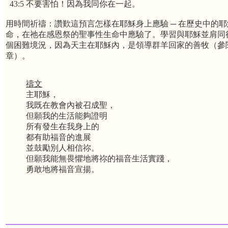
43:5 不要害怕！因為我同你在一起。
用時間祈禱：讚歎這預言怎樣在耶穌身上應驗 ─ 在歷史中的
命，在祂在感恩祭的聖事性生命中應驗了。學習與耶穌並肩同
個困難境況，因為天主在耶穌內，是領導群羊回家的善牧（參
章）。
禱文
主耶穌，
我既在教會內被召成聖，
但願我的生活能夠證明
所有發生在我身上的
都有助福音的進展
並鼓勵別人相信祢。
但願我能無畏懼地將祢的福音生活實踐，
勇敢地將福音宣揚。