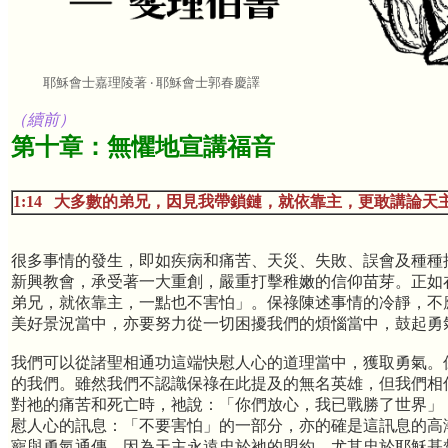
耶穌會士嘉理陵著 ‧ 耶穌會士郭春慶譯
（續前）
第十章：無懼地宣講福音
1:14 大多數的弟兄，因見我帶鎖鏈，就依靠主，更敢講論
很多事情的發生，即如疾病和痛苦、天災、失敗、誤會及種種
新興教會，承受著一大重創，嚴重打擊稚嫩的信仰苗芽。正如
弟兄，就依靠主，一點也不害怕」。保祿陳述事情的冷靜，不
美好景況當中，亦要努力從一切困擾我們的煩惱當中，鼓起勇
我們可以從諸聖相通功這端快慰人心的道理當中，獲取勇氣。
的我們。雖然我們不認識保祿在此提及的無名英雄，但我們相
對祂的痛苦和死亡時，祂說：「你們放心，我已戰勝了世界」（
慰人心的訊息：「不要害怕」的一部分，亦的確是這訊息的高
寵與勇氣通傳。因為天主永遠忠於祂的盟約，尤其忠於耶穌基