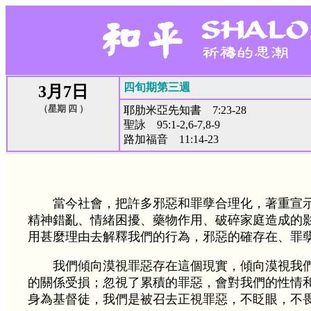
四旬期第三週
3月7日
（星期 四 ）
耶肋米亞先知書 7:23-28
聖詠 95:1-2,6-7,8-9
路加福音 11:14-23
當今社會，把許多邪惡和罪孽合理化，著重宣
精神錯亂、情緒困擾、藥物作用、破碎家庭造成的
用甚麼理由去解釋我們的行為，邪惡的確存在、罪
我們傾向漠視罪惡存在這個現實，傾向漠視我
的關係受損；忽視了累積的罪惡，會對我們的性情
身為基督徒，我們是被召去正視罪惡，不眨眼，不