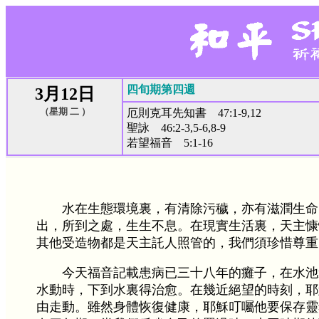
四旬期第四週
3月12日
（星期 二 ）
厄則克耳先知書 47:1-9,12
聖詠 46:2-3,5-6,8-9
若望福音 5:1-16
水在生態環境裏，有清除污穢，亦有滋潤生命
出，所到之處，生生不息。在現實生活裏，天主慷
其他受造物都是天主託人照管的，我們須珍惜尊重
今天福音記載患病已三十八年的癱子，在水池
水動時，下到水裏得治愈。在幾近絕望的時刻，耶
由走動。雖然身體恢復健康，耶穌叮囑他要保存靈