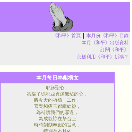
《和平》首頁
│
本月份《和平》目錄
本月《和平》出版資料
訂閱《和平》
怎樣利用《和平》祈禱？
本月每日奉獻禱文
耶穌聖心，
我靠了瑪利亞貞潔無玷的心，
將今天的祈禱、工作、
喜樂和痛苦都獻給祢，
為補贖我們的罪過，
為成就祢在祭台上
時時刻刻奉獻的旨意，
特別為本月內