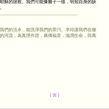
耶穌的拯救。我們可能像癱子一樣，明知自身的缺
。
我們的活水，能洗淨我們的罪污。求祢讓我們在徹
的河流，為真理作證，廣傳福音，滋潤生命，與萬
【
完
】