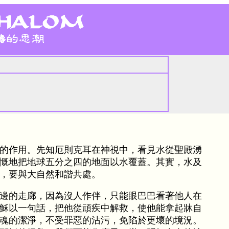
的作用。先知厄則克耳在神視中，看見水從聖殿湧
慨地把地球五分之四的地面以水覆蓋。其實，水及
，要與大自然和諧共處。
邊的走廊，因為沒人作伴，只能眼巴巴看著他人在
穌以一句話，把他從頑疾中解救，使他能拿起牀自
魂的潔淨，不受罪惡的沾污，免陷於更壞的境況。