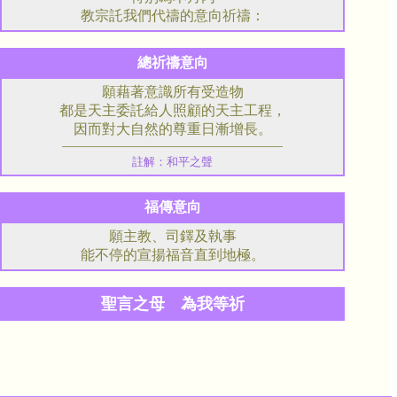
教宗託我們代禱的意向祈禱：
總祈禱意向
願藉著意識所有受造物
都是天主委託給人照顧的天主工程，
因而對大自然的尊重日漸增長。
註解：和平之聲
福傳意向
願主教、司鐸及執事
能不停的宣揚福音直到地極。
聖言之母 為我等祈