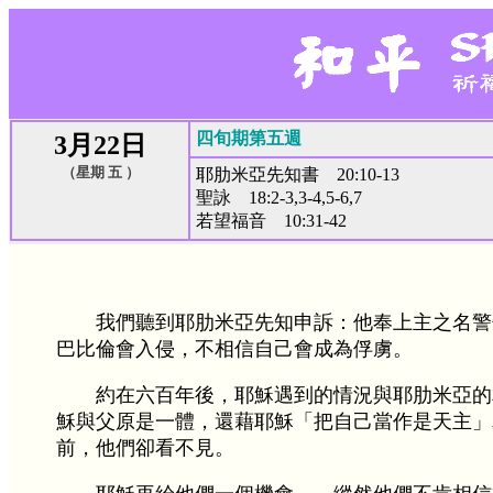
四旬期第五週
3月22日
（星期 五 ）
耶肋米亞先知書 20:10-13
聖詠 18:2-3,3-4,5-6,7
若望福音 10:31-42
我們聽到耶肋米亞先知申訴：他奉上主之名警
巴比倫會入侵，不相信自己會成為俘虜。
約在六百年後，耶穌遇到的情況與耶肋米亞的
穌與父原是一體，還藉耶穌「把自己當作是天主」
前，他們卻看不見。