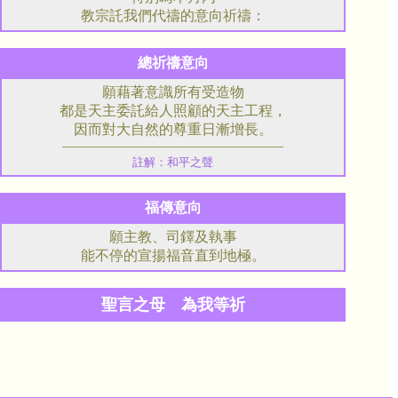
教宗託我們代禱的意向祈禱：
總祈禱意向
願藉著意識所有受造物
都是天主委託給人照顧的天主工程，
因而對大自然的尊重日漸增長。
註解：和平之聲
福傳意向
願主教、司鐸及執事
能不停的宣揚福音直到地極。
聖言之母 為我等祈