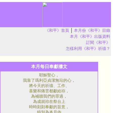
《和平》首頁
│
本月份《和平》目錄
本月《和平》出版資料
訂閱《和平》
怎樣利用《和平》祈禱？
本月每日奉獻禱文
耶穌聖心，
我靠了瑪利亞貞潔無玷的心，
將今天的祈禱、工作、
喜樂和痛苦都獻給祢，
為補贖我們的罪過，
為成就祢在祭台上
時時刻刻奉獻的旨意，
特別為本月內