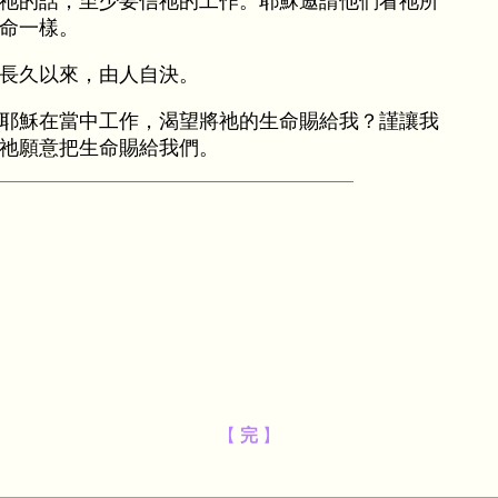
信祂的話，至少要信祂的工作。耶穌邀請他們看祂所
命一樣。
長久以來，由人自決。
耶穌在當中工作，渴望將祂的生命賜給我？謹讓我
祂願意把生命賜給我們。
【
完
】