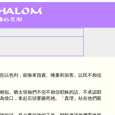
告以色列，卻換來指責、唾棄和加害。以民不相信
相似。猶太領袖們不但不相信耶穌的話、不承認耶
為借口，拿起石頭要砸死祂。「真理」站在他們眼