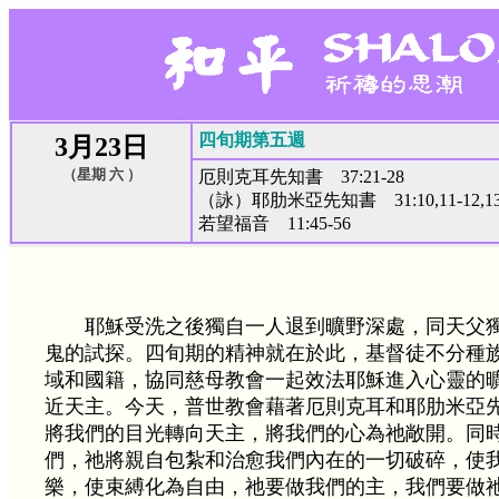
四旬期第五週
3月23日
（星期 六 ）
厄則克耳先知書 37:21-28
（詠）耶肋米亞先知書 31:10,11-12,1
若望福音 11:45-56
耶穌受洗之後獨自一人退到曠野深處，同天父
鬼的試探。四旬期的精神就在於此，基督徒不分種
域和國籍，協同慈母教會一起效法耶穌進入心靈的
近天主。今天，普世教會藉著厄則克耳和耶肋米亞
將我們的目光轉向天主，將我們的心為祂敞開。同
們，祂將親自包紮和治愈我們內在的一切破碎，使
樂，使束縛化為自由，祂要做我們的主，我們要做