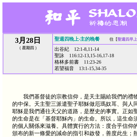
3月28日
聖週四晚上‧主的晚餐
往【
聖週四早上
（ 星期四 ）
出谷紀 12:1-8,11-14
聖詠 116:12-13,15-16,17-18
格林多前書 11:23-26
若望福音 13:1-15,34-35
我們基督徒的宗教信仰，是天主賜給我們的禮
的中保。天主聖三派遣聖子耶穌做厄瑪奴耳、與人
耶穌是我們通往天父的道路，是歷史的事實。正如
的生命是在「基督耶穌內」的生命。所以，這生命
的個人關係來滋養。具體實行的方法：度合乎信仰
頒布的新一條愛的誡命的指引和啟發，善度此生；