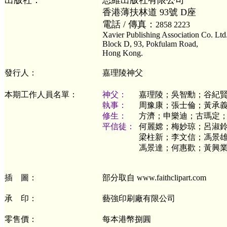
出版社：
思維出版社有限公司
香港薄扶林道 93號 D座
電話 / 傳真：
2858 2223
Xavier Publishing Association Co. Ltd
Block D, 93, Pokfulam Road,
Hong Kong.
發行人：
嘉理陵神父
本期工作人員名單：
神父：
嘉理陵；吳智勳；谷紀
執事：
周豫康；張士倫；黃承
修生：
方濟；申樂迪；古瑪定
平信徒：
何麗嫦；梅妙琼；呂淑
梁柱新；李文信；馮景
馮景達；何惠歡；黃興
插 圖：
部分取自 www.faithclipart.com
承 印：
藝強印刷廠有限公司
零售價：
每本港幣捌圓