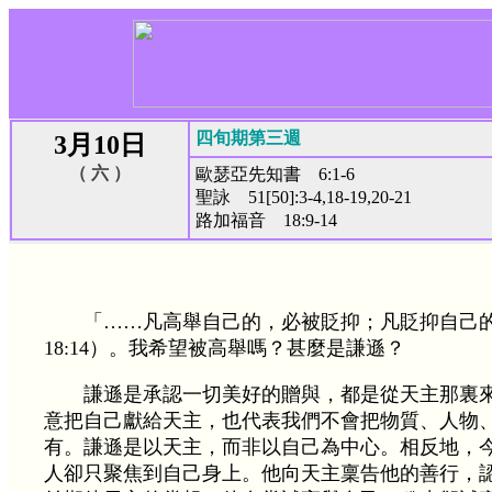
四旬期第三週
3月10日
（ 六 ）
歐瑟亞先知書 6:1-6
聖詠 51[50]:3-4,18-19,20-21
路加福音 18:9-14
「……凡高舉自己的，必被貶抑；凡貶抑自己
18:14）。我希望被高舉嗎？甚麼是謙遜？
謙遜是承認一切美好的贈與，都是從天主那裏
意把自己獻給天主，也代表我們不會把物質、人物
有。謙遜是以天主，而非以自己為中心。相反地，
人卻只聚焦到自己身上。他向天主稟告他的善行，