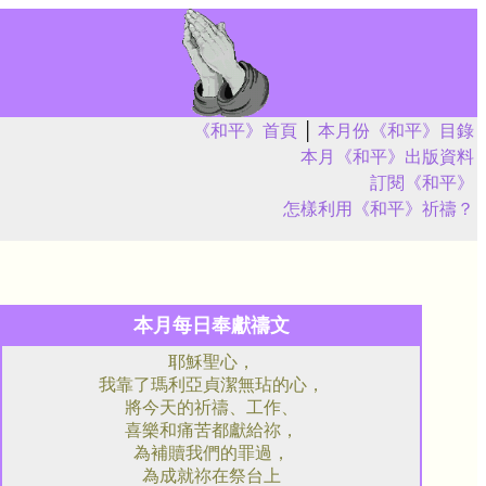
《和平》首頁
│
本月份《和平》目錄
本月《和平》出版資料
訂閱《和平》
怎樣利用《和平》祈禱？
本月每日奉獻禱文
耶穌聖心，
我靠了瑪利亞貞潔無玷的心，
將今天的祈禱、工作、
喜樂和痛苦都獻給祢，
為補贖我們的罪過，
為成就祢在祭台上