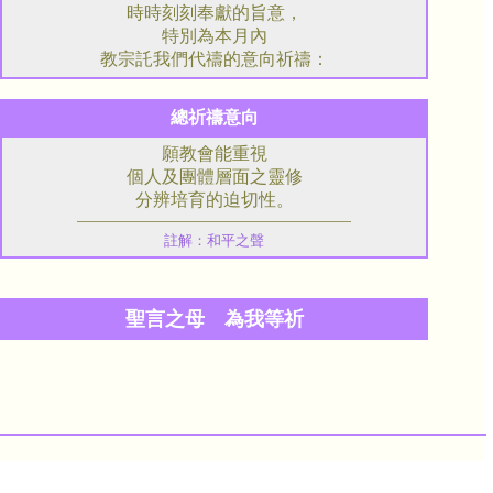
時時刻刻奉獻的旨意，
特別為本月內
教宗託我們代禱的意向祈禱：
總祈禱意向
願教會能重視
個人及團體層面之靈修
分辨培育的迫切性。
註解：和平之聲
聖言之母 為我等祈