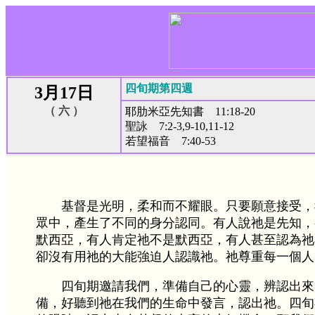
四旬期第四週
3月17日
（ 六 ）
耶肋米亞先知書 11:18-20
聖詠 7:2-3,9-10,11-12
若望福音 7:40-53
基督是光明，柔和而不耀眼。只要願意接受，
眾中，產生了不同的身分認同。有人說祂是先知，
默西亞，有人肯定祂不是默西亞，有人甚至認為祂
卻沒有用祂的大能強迫人認識祂。祂尊重每一個人
四旬期邀請我們，準備自己的心靈，辨認出來
備，好聽到祂在我們的生命中發言，認出祂。四旬