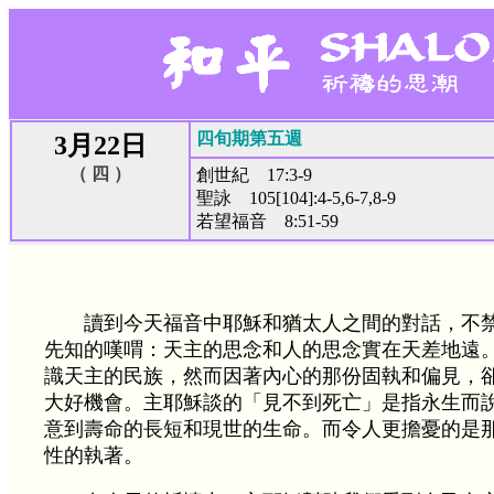
四旬期第五週
3月22日
（ 四 ）
創世紀 17:3-9
聖詠 105[104]:4-5,6-7,8-9
若望福音 8:51-59
讀到今天福音中耶穌和猶太人之間的對話，不
先知的嘆喟：天主的思念和人的思念實在天差地遠
識天主的民族，然而因著內心的那份固執和偏見，
大好機會。主耶穌談的「見不到死亡」是指永生而
意到壽命的長短和現世的生命。而令人更擔憂的是
性的執著。