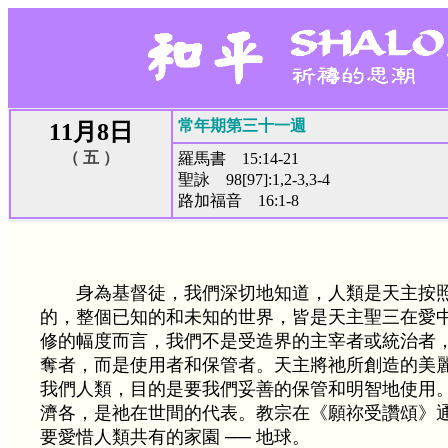
常年期第三十一週
11月8日
（ 五 ）
羅馬書 15:14-21
聖詠 98[97]:1,2-3,3-4
路加福音 16:1-8
身為基督徒，我們深切地知道，人類是天主按
的，整個已知的和未知的世界，皆是天主聖三在愛
修的幅度而言，我們不是受造界的主宰者或統治者
奪者，而是使用者和保管者。天主將祂所創造的美
我們人類，目的是要我們妥善的保管和明智地使用
濟各，是祂在世間的代表。教宗在《願祢受讚頌》
要愛惜人類共有的家園 ── 地球。