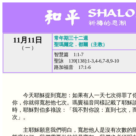
常年期三十二週
11月11日
聖瑪爾定．都爾（主教）
（ 一 ）
智慧篇 1:1-7
聖詠 139[138]:1-3,4-6,7-8,9-10
路加福音 17:1-6
今天耶穌提到寬恕：如果有人一天七次得罪了
你，你就得寬恕他七次。瑪竇福音同樣記載了耶穌
時，耶穌對伯多祿說：「我不對你說：直到七次，
次」。
主耶穌願意我們明白，寬恕他人是沒有次數的