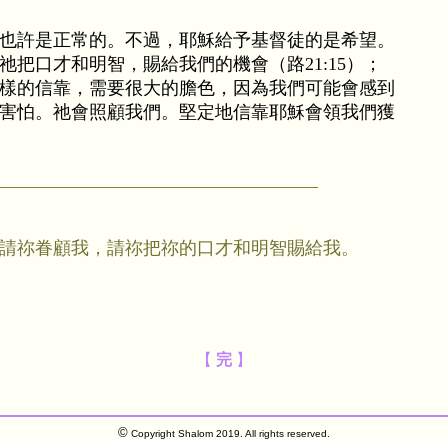
也許是正常的。不過，耶穌給予基督徒的是希望。
把口才和明智，賜給我們的機會（路21:15）；
樣的信靠，需要很大的膽色，因為我們可能會感到
害怕。祂會照顧我們。堅定地信靠耶穌會領我們獲
請祢眷顧我，請祢把祢的口才和明智賜給我。
【
完
】
©
Copyright Shalom 2019. All rights reserved.