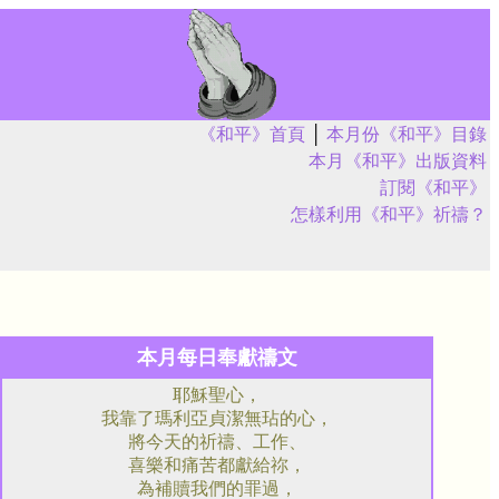
《和平》首頁
│
本月份《和平》目錄
本月《和平》出版資料
訂閱《和平》
怎樣利用《和平》祈禱？
本月每日奉獻禱文
耶穌聖心，
我靠了瑪利亞貞潔無玷的心，
將今天的祈禱、工作、
喜樂和痛苦都獻給祢，
為補贖我們的罪過，