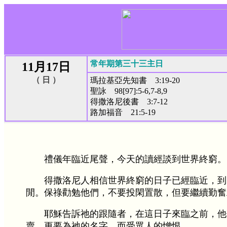
常年期第三十三主日
11月17日
（ 日 ）
瑪拉基亞先知書 3:19-20
聖詠 98[97]:5-6,7-8,9
得撒洛尼後書 3:7-12
路加福音 21:5-19
禮儀年臨近尾聲，今天的讀經談到世界終窮。
得撒洛尼人相信世界終窮的日子已經臨近，到
閒。保祿勸勉他們，不要投閑置散，但要繼續勤奮
耶穌告訴祂的跟隨者，在這日子來臨之前，他
賣，更要為祂的名字，而受眾人的憎恨。