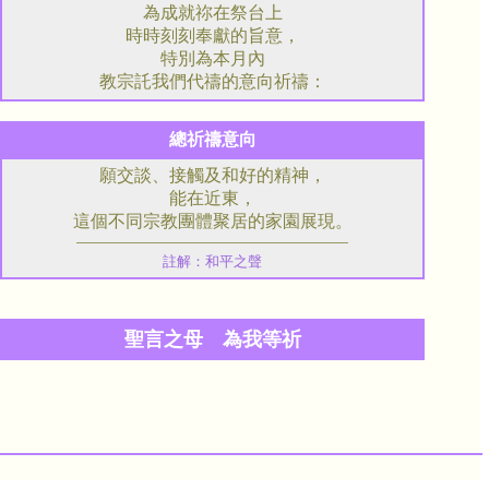
為成就祢在祭台上
時時刻刻奉獻的旨意，
特別為本月內
教宗託我們代禱的意向祈禱：
總祈禱意向
願交談、接觸及和好的精神，
能在近東，
這個不同宗教團體聚居的家園展現。
註解：和平之聲
聖言之母 為我等祈