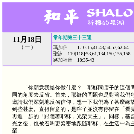
常年期第三十三週
11月18日
（ 一 ）
瑪加伯上 1:10-15,41-43,54-57,62-64
聖詠 119[118]:53,61,134,150,155,158
路加福音 18:35-43
「你願意我給你做什麼？」耶穌問瞎子的這個
同的角度去反省。首先，耶穌的問題也是對著我們
邀請我們深刻地反省信仰，想一下我們為了甚麼緣
到些甚麼。直得留意的，是瞎子並沒有停留在「看
再進一步的「跟隨著耶穌，光榮天主」。同樣，基
光之後，也被召叫更緊密地跟隨耶穌，在生活中為
榮。