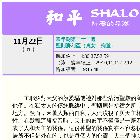
常年期第三十三週
11月22日
聖則濟利亞（貞女、殉道）
（ 五 ）
瑪加伯上 4:36-37,52-59
（詠）編年紀上 29:10,11,11-12,12
路加福音 19:45-48
主耶穌對天父的熱愛驅使祂對那些沾污聖殿的
他們。在猶太人的傳統脈絡中，聖殿應是祈禱之所
地方。然而，因著人類的自私，人們漠視了與天主
性。在默觀這段福音時，天主的殿宇不僅僅是一座
表了人和天主的關係。這份神聖的關係實在不容忽
居所不但是外在的，也是每個人的心靈；天主聖神