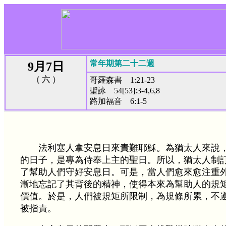
常年期第二十二週
9月7日
（ 六 ）
哥羅森書 1:21-23
聖詠 54[53]:3-4,6,8
路加福音 6:1-5
法利塞人拿安息日來責難耶穌。為猶太人來說
的日子，是專為侍奉上主的聖日。所以，猶太人制
了幫助人們守好安息日。可是，當人們愈來愈注重
漸地忘記了其背後的精神，使得本來為幫助人的規
價值。於是，人們被規矩所限制，為規條所累，不
被指責。