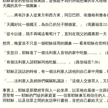
耶穌基督的聖體這個奧蹟，是個超乎我們所能想像的非凡禮物
天國的其中一個圖象︰
「……將有許多人從東方和西方來，同亞巴郎、依撒格和雅各伯
「天國好比一個國王，為自己的兒子辦婚宴。」（瑪竇福音22:
「從今以後，我不再喝這葡萄汁了，直到在我父的國裏那一天，
然而，晚宴並不只是一個耶穌採用的圖象 ── 看來耶穌在世
「安息日，耶穌進了一個法利塞人首領的家中吃飯……。」（路加
「有個法利塞人請耶穌同他吃飯……。」（路加福音7:36）
「耶穌正說話的時候，有一個法利塞人請他到自己家中用飯，耶
「……法利塞人及經師們竊竊私議說：『這個人交接罪人，又同
事實上，耶穌是那麼經常與人一起坐席，以至祂在最後一次跟
恩聖祭 ── 耶穌的門徒的家庭宴 ── 信靠耶穌兼互相信任
同耶穌，以及信眾之間的友誼舉行慶祝，並把自己獻給天父，