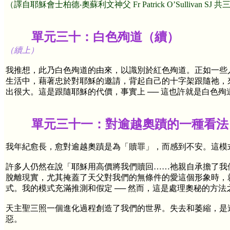
（譯自耶穌會士柏德‧奧蘇利文神父
Fr Patrick O’Sullivan SJ
共三
單元三十：白色殉道（續）
（續上）
我推想，此乃白色殉道的由來，以識別於紅色殉道。正如一些
生活中，藉著忠於對耶穌的邀請，背起自己的十字架跟隨祂，
出很大。這是跟隨耶穌的代價，事實上 ── 這也許就是白色殉
單元三十一：對逾越奧蹟的一種看法
我年紀愈長，愈對逾越奧蹟是為「贖罪」，而感到不安。這模式
許多人仍然在說「耶穌用高價將我們贖回……祂親自承擔了我
脫離現實，尤其掩蓋了天父對我們的無條件的愛這個形象時，
式。我的模式充滿推測和假定 ── 然而，這是處理奧秘的方法
天主聖三照一個進化過程創造了我們的世界。失去和萎縮，是
惡。