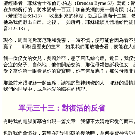
聖經學者，耶穌會士布倫丹‧柏恩（Brendan Byrne S
在加納所行的，將水變成一百五十加侖美酒的第一個奇蹟（若望
（若望福音6:1-13），收集起來的碎塊，就足足裝滿十二筐。
祂為我們獻出自己。之後，一如所料，耶穌繼續具體地給門徒
音21:9-13）。
現今，周圍充斥著厄運和憂鬱，一時不慎，便可能會因為看不
贏了 ── 耶穌是歷史的主宰，如果我們開放地去看，便能在
我一位侄女的女兒，奧莉維亞，患了唐氏綜合症。近日，我侄
合症的兒子。自然地，他們開始交談。那位母親告訴我侄女，
受？當你第一眼看見你的寶寶時，你有何反應？」那位母親非
那些前來跟耶穌一起坐席，讓祂的聖神觸碰的人，耶穌的盛情
我們的世界中，成為祂愛的臨在的標記。
單元三十三：對復活的反省
有時我的電腦屏幕會出現一篇文章，我卻不太清楚它從何而來
也許我們會懷疑，若望在記述耶穌的復活時，為何要費神告訴