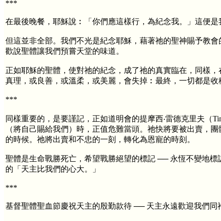
***
在最後晚餐，耶穌說︰「你們應這樣行，為紀念我。」這便是
但這並非全部。我們不光是紀念耶穌，藉著祂的聖神賜予教會
歡說聖體讓我們預嘗天堂的味道。
正如耶穌的聖體，使對祂的紀念，成了祂的真實臨在，同樣，在
真理，或良善，或溫柔，或美麗，會失掉︰最終，一切都是收
***
同樣重要的，是要謹記，正如道明會的提摩西‧雷德克里夫（Timot
（將自己賜給我們）時，正值危難當頭。祂快將要被出賣，團體
的時候。祂將出賣和不忠的一刻，轉化為恩寵的時刻。
聖體是生命戰勝死亡，希望戰勝絕望的標記 ── 永恆不變地
的「天主比我們的心大。」
***
基督聖體聖血節慶祝天主的殷勤款待 ── 天主永遠歡迎我們