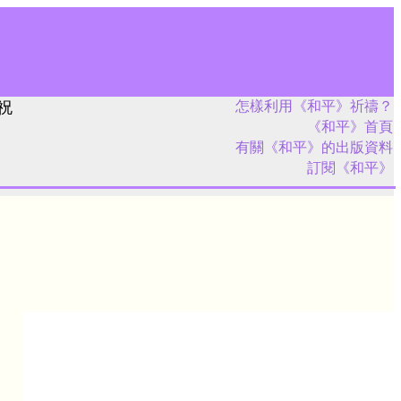
祝
怎樣利用《和平》祈禱？
《和平》首頁
有關《和平》的出版資料
訂閱《和平》