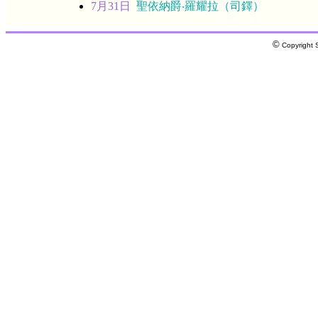
7月31日
聖依納爵‧羅耀拉（司鐸）
©
Copyright S