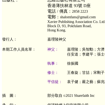
出版社：
思維出版社有限公司
香港薄扶林道
93
號
D
座
電話 / 傳真：
2858 2223
電郵：
shalomfans@gmail.com
Xavier Publishing Association Co. Ltd
Block D, 93, Pokfulam Road,
Hong Kong.
發行人：
嘉理陵神父
本期工作人員名單：
神父：
嘉理陵；吳智勳；方濟
任安道；李建平；張士
執事：
徐振國
修士：
王春旋；甘喆；宋剛子
平信徒：
袁子健；嚴之藝；蘇兆
插 圖：
部分取自
2021 Sharefaith Inc
©