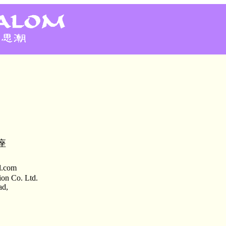
座
l.com
ion Co. Ltd.
ad,