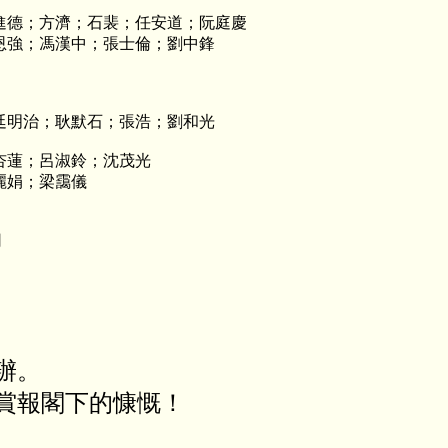
進德；方濟；石裴；任安道；阮庭慶
恩強；馮漢中；張士倫；劉中鋒
廷明治；耿默石；張浩；劉和光
杏蓮；呂淑鈴；沈茂光
麗娟；梁靄儀
司
辦。
賞報閣下的慷慨！