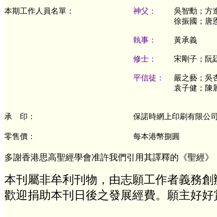
本期工作人員名單：
神父：
吳智勳；方
徐振國；唐
執事：
黃承義
修士：
宋剛子；阮
平信徒：
嚴之藝；吳
袁子健；陳
承 印：
保諾時網上印刷有限公
零售價：
每本港幣捌圓
多謝香港思高聖經學會准許我們引用其譯釋的《聖經》
本刊屬非牟利刊物，由志願工作者義務創
歡迎捐助本刊日後之發展經費。願主好好