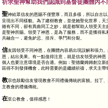
祈求聖神幫助我們認識到基督徒團體內不
聖
神給眾信友的恩賜不僅豐厚，而且多樣，所以自古以
呈現出不同樣貌。為了建樹教會，並使她聖化世界，天
雖有不同，卻有異曲同工之妙，就是都幫助人領受天主
是聖神所賜。領受了神恩，是為了服務，而不是獲得私
共融合一，避免妒忌、排斥、爭鬥和分裂。
信
友因領受不同神恩，在團體內容易出現誤解和張力。
恩，結出美果。有一點值得注意，就是信友領受的神恩
個人也要注意環境是否合適。例如：聖德蘭姆姆創立新
區得不到發揮機會，此時需要的是繼續祈禱，求天主帶
教
宗也鼓勵信友發現教會不同禮儀傳統的富饒。拉丁、
主教會的禮儀傳統。
在
至公教會，值得感恩！