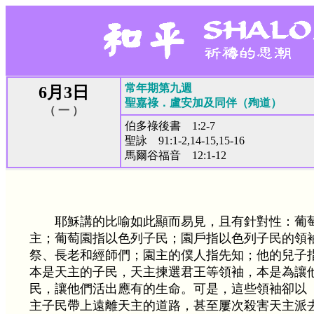
常年期第九週
6月3日
聖嘉祿．盧安加及同伴（殉道）
（ 一 ）
伯多祿後書 1:2-7
聖詠 91:1-2,14-15,15-16
馬爾谷福音 12:1-12
耶穌講的比喻如此顯而易見，且有針對性：葡
主；葡萄園指以色列子民；園戶指以色列子民的領
祭、長老和經師們；園主的僕人指先知；他的兒子
本是天主的子民，天主揀選君王等領袖，本是為讓
民，讓他們活出應有的生命。可是，這些領袖卻以
主子民帶上遠離天主的道路，甚至屢次殺害天主派