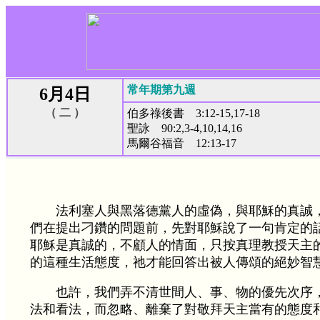
常年期第九週
6月4日
（ 二 ）
伯多祿後書 3:12-15,17-18
聖詠 90:2,3-4,10,14,16
馬爾谷福音 12:13-17
法利塞人與黑落德黨人的虛偽，與耶穌的真誠
們在提出刁鑽的問題前，先對耶穌說了一句肯定的
耶穌是真誠的，不顧人的情面，只按真理教授天主
的這種生活態度，祂才能回答出被人傳頌的絕妙智
也許，我們弄不清世間人、事、物的優先次序
法和看法，而忽略、離棄了對敬拜天主當有的態度